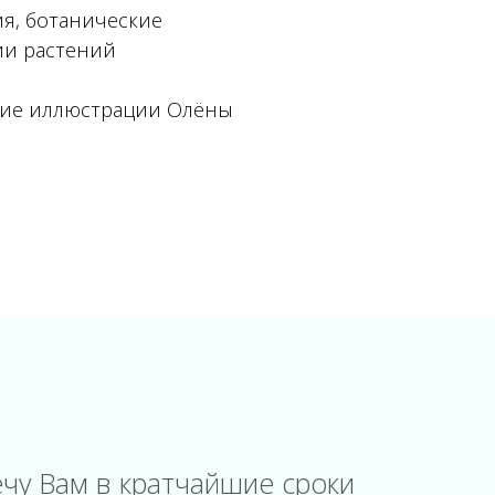
я, ботанические
ии растений
кие иллюстрации Олёны
чу Вам в кратчайшие сроки