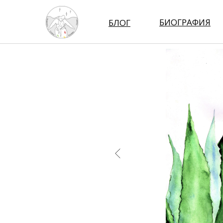
Картины от художника
Картины гуашью а
→
БИОГРАФИЯ
БЛОГ