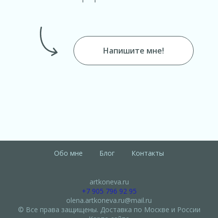
Напишите мне!
Обо мне
Блог
Контакты
artkoneva.ru
+7 905 796 92 95
olena.artkoneva.ru@mail.ru
© Все права защищены. Доставка по Москве и России