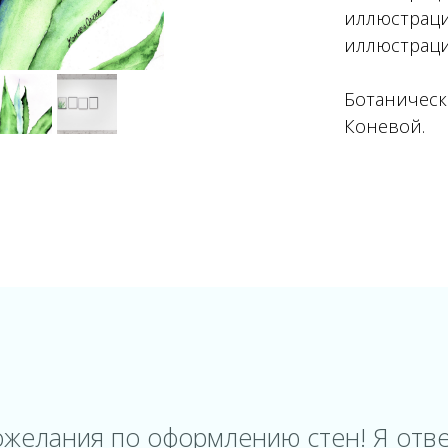
иллюстраци
иллюстрац
Ботаничес
Коневой.
ожелания по оформлению стен! Я отве