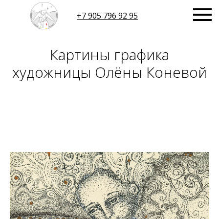
+7 905 796 92 95
Картины графика
художницы Олёны Коневой
БЛОГ
БИОГРАФИЯ
МАГАЗИН
>
.ru@mail.ru