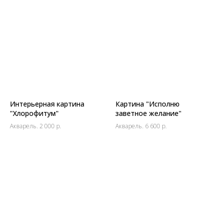
Интерьерная картина
Картина "Исполню
"Хлорофитум"
заветное желание"
Акварель. 2 000 р.
Акварель. 6 600 р.