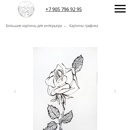
+7 905 796 92 95
Большие картины для интерьера
Картины графика
→
БЛОГ
БИОГРАФИЯ
МАГАЗИН
>
.ru@mail.ru