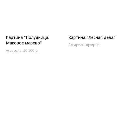
Картина "Полудница.
Картина "Лесная дева"
Маковое марево"
Акварель. продана
Акварель. 20 500 р.