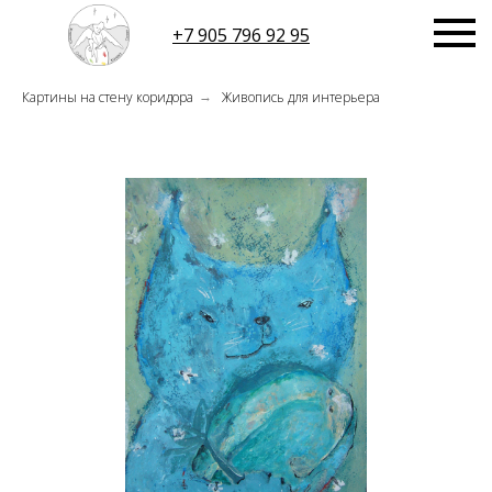
+7 905 796 92 95
Картины на стену коридора
Живопись для интерьера
→
БЛОГ
БИОГРАФИЯ
МАГАЗИН
>
.ru@mail.ru