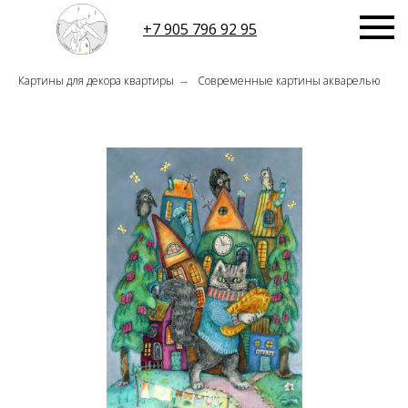
+7 905 796 92 95
Картины для декора квартиры
Современные картины акварелью
→
БЛОГ
БИОГРАФИЯ
МАГАЗИН
>
.ru@mail.ru